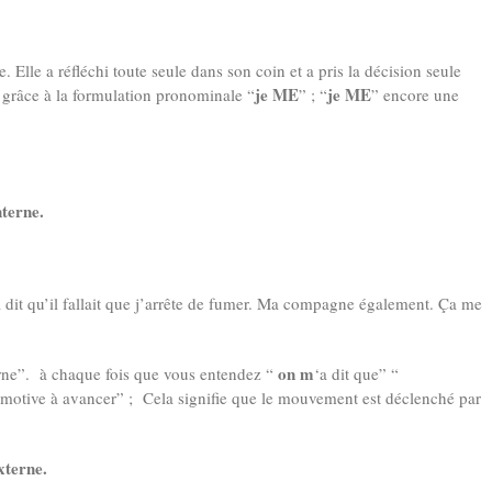
 Elle a réfléchi toute seule dans son coin et a pris la décision seule
je ME
je ME
ie grâce à la formulation pronominale “
” ; “
” encore une
nterne.
a dit qu’il fallait que j’arrête de fumer. Ma compagne également. Ça me
on m
rne”. à chaque fois que vous entendez “
‘a dit que” “
 motive à avancer” ; Cela signifie que le mouvement est déclenché par
externe.