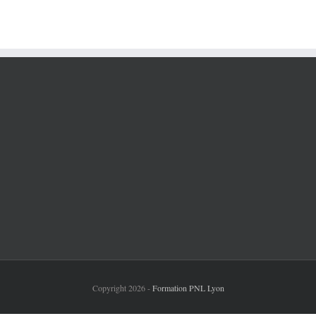
Inscription à la Newsletter
Inscrivez vous à la newsletter et recevez
Copyright 2026 -
Formation PNL Lyon
gratuitement l'e-book "7 astuces pour atteindre
tes objectifs