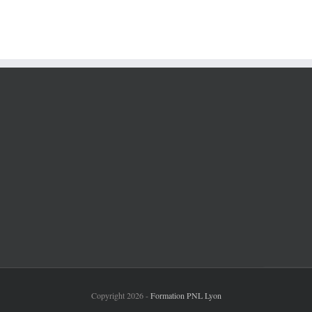
Inscription à la Newsletter
Inscrivez vous à la newsletter et recevez
gratuitement l'e-book "7 astuces pour atteindre
Copyright 2026 -
Formation PNL Lyon
tes objectifs